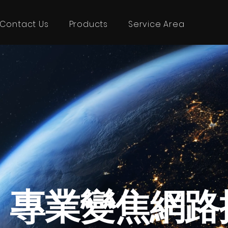
Contact Us
Products
Service Area
AI 專業變焦網