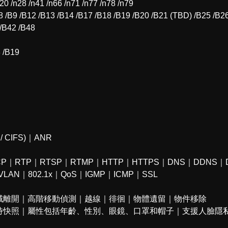
20 /n28 /n41 /n66 /n71 /n77 /n78 /n79
/B9 /B12 /B13 /B14 /B17 /B18 /B19 /B20 /B21 (TBD) /B25 /B26
/B42 /B48
 /B19
/ CIFS)｜ANR
RTCP｜RTP｜RTSP｜RTMP｜HTTP｜HTTPS｜DNS｜DDNS
VLAN｜802.1x｜QoS｜IGMP｜ICMP｜SSL
域離開｜高階移動偵測｜越線｜徘徊｜物體遺留｜物件移除
時快照｜屬性包括年齡、性別、眼鏡、口罩和帽子｜支援人臉隱