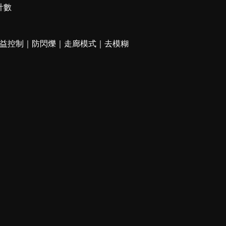
計數
增益控制｜防閃爍｜走廊模式｜去模糊