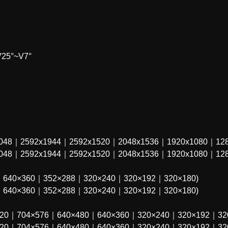
25°~V7°
048｜2592x1944｜2592x1520｜2048x1536｜1920x1080｜128
048｜2592x1944｜2592x1520｜2048x1536｜1920x1080｜128
｜640×360｜352×288｜320×240｜320×192｜320×180)
｜640×360｜352×288｜320×240｜320×192｜320×180)
720｜704×576｜640×480｜640×360｜320×240｜320×192｜320
720｜704×576｜640×480｜640×360｜320×240｜320×192｜320