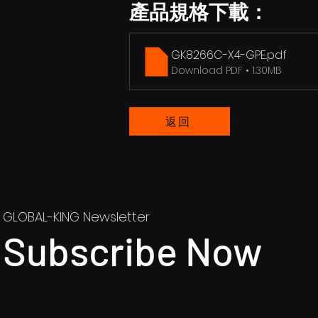
產品規格下載：
GK8266C-X4-GPE
.pdf
Download PDF • 1.30MB
返回
GLOBAL-KING Newsletter
Subscribe Now