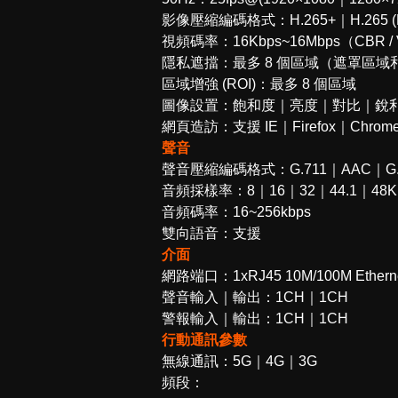
影像壓縮編碼格式：H.265+｜H.265 (H
視頻碼率：16Kbps~16Mbps（CBR /
隱私遮擋：最多 8 個區域（遮罩區
區域增強 (ROI)：最多 8 個區域
圖像設置：飽和度｜亮度｜對比｜銳
網頁造訪：支援 IE｜Firefox｜Chrome
聲音
聲音壓縮編碼格式：G.711｜AAC｜G.7
音頻採樣率：8｜16｜32｜44.1｜48K
音頻碼率：16~256kbps
雙向語音：支援
介面
網路端口：1xRJ45 10M/100M Ethernet
聲音輸入｜輸出：1CH｜1CH
警報輸入｜輸出：1CH｜1CH
行動通訊參數
無線通訊：5G｜4G｜3G
頻段：