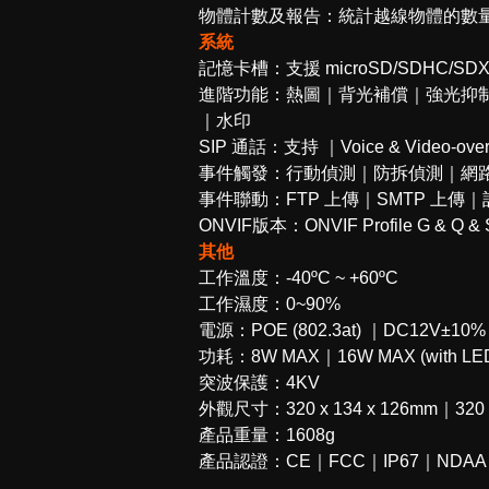
物體計數及報告：統計越線物體的數量
系統
記憶卡槽：支援 microSD/SDHC/S
進階功能：熱圖｜背光補償｜強光抑制
｜水印
SIP 通話：支持 ｜Voice & Video-over
事件觸發：行動偵測｜防拆偵測｜網
事件聯動：FTP 上傳｜SMTP 上傳｜
ONVIF版本：ONVIF Profile G & Q & 
其他
工作溫度：-40ºC ~ +60ºC
工作濕度：0~90%
電源：POE (802.3at) ｜DC12V±10%
功耗：8W MAX｜16W MAX (with LED
突波保護：4KV
外觀尺寸：320 x 134 x 126mm｜320 x
產品重量：1608g
產品認證：CE｜FCC｜IP67｜NDAA