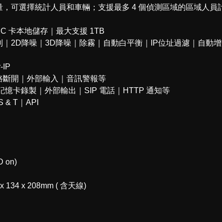
，可選擇統計人員和車輛；支援最多 4 個偵測區域的區域人員
DXC 卡本地儲存｜最大支援 1TB
｜2D降噪｜3D降噪｜除霧｜自動白平衡｜IP位址過濾｜自動
-IP
路斷開｜外部輸入｜音訊警報等
記憶卡錄製｜外部輸出｜SIP 電話｜HTTP 通知等
S & T｜API
 on)
 134 x 208mm ( 含天線)