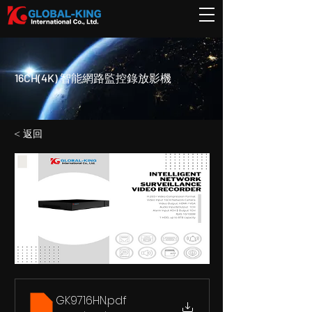
16CH(4K) 智能網路監控錄放影機
< 返回
GK9716HN
.pdf