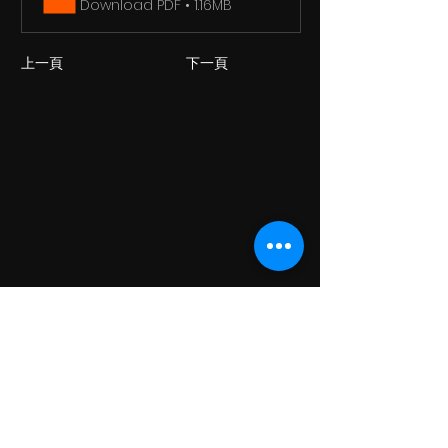
Download PDF • 1.16MB
上一頁
下一頁
GLOBAL-KING Newsletter
Subscribe Now
Please enter your email