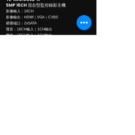
5MP 16CH 混合型監控錄影主機
影像輸入：16CH
影像輸出：HDMI｜VGA｜CVBS
硬碟端口：2xSATA
聲音：16CH輸入｜1CH輸出
警報：16CH輸入｜1CH輸出
Read More