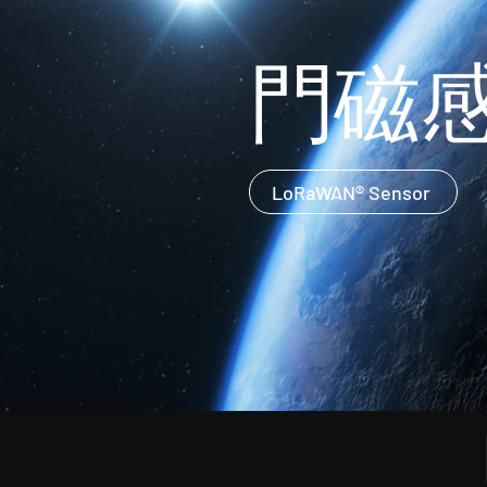
門磁
LoRaWAN® Sensor