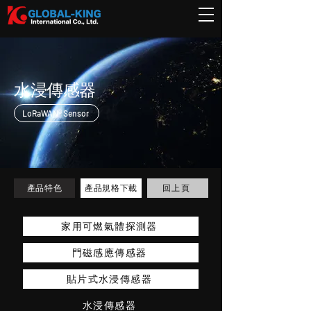
水浸傳感器
LoRaWAN® Sensor
回上頁
產品特色
產品規格下載
家用可燃氣體探測器
門磁感應傳感器
貼片式水浸傳感器
水浸傳感器